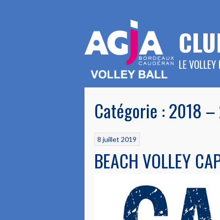
Aller
au
contenu
CLU
LE VOLLEY
Catégorie :
2018 –
8 juillet 2019
BEACH VOLLEY CAP