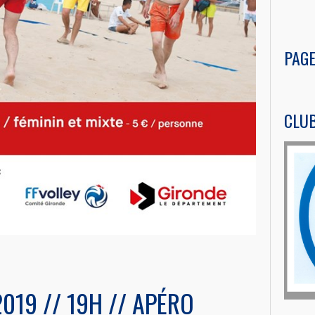
PAG
CLU
2019 // 19H // APÉRO